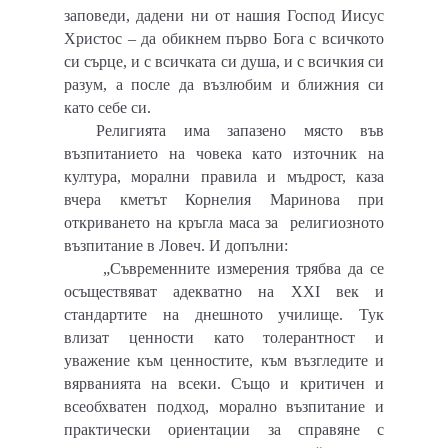
заповеди, дадени ни от нашия Господ Иисус
Христос – да обикнем първо Бога с всичкото
си сърце, и с всичката си душа, и с всичкия си
разум, а после да възлюбим и ближния си
като себе си.
Религията има запазено място във
възпитанието на човека като източник на
култура, морални правила и мъдрост, каза
вчера кметът Корнелия Маринова при
откриването на кръгла маса за религиозното
възпитание в Ловеч. И допълни:
„Съвременните измерения трябва да се
осъществяват адекватно на ХХІ век и
стандартите на днешното училище. Тук
влизат ценности като толерантност и
уважение към ценностите, към възгледите и
вярванията на всеки. Също и критичен и
всеобхватен подход, морално възпитание и
практически ориентации за справяне с