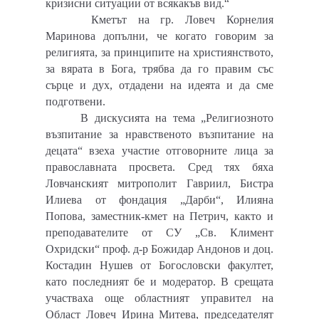
кризисни ситуации от всякакъв вид.“
Кметът на гр. Ловеч Корнелия
Маринова допълни, че когато говорим за
религията, за принципите на християнството,
за вярата в Бога, трябва да го правим със
сърце и дух, отдадени на идеята и да сме
подготвени.
В дискусията на тема „Религиозното
възпитание за нравственото възпитание на
децата“ взеха участие отговорните лица за
православната просвета. Сред тях бяха
Ловчанският митрополит Гавриил, Бистра
Илиева от фондация „Дарби“, Илияна
Попова, заместник-кмет на Петрич, както и
преподавателите от СУ „Св. Климент
Охридски“ проф. д-р Божидар Андонов и доц.
Костадин Нушев от Богословски факултет,
като последният бе и модератор. В срещата
участваха още областният управител на
Област Ловеч Ирина Митева, председателят