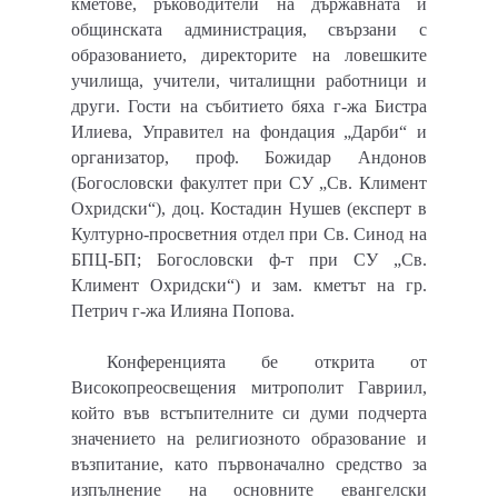
кметове, ръководители на държавната и
общинската администрация, свързани с
образованието, директорите на ловешките
училища, учители, читалищни работници и
други. Гости на събитието бяха г-жа Бистра
Илиева, Управител на фондация „Дарби“ и
организатор, проф. Божидар Андонов
(Богословски факултет при СУ „Св. Климент
Охридски“), доц. Костадин Нушев (експерт в
Културно-просветния отдел при Св. Синод на
БПЦ-БП; Богословски ф-т при СУ „Св.
Климент Охридски“) и зам. кметът на гр.
Петрич г-жа Илияна Попова.
Конференцията бе открита от
Високопреосвещения митрополит Гавриил,
който във встъпителните си думи подчерта
значението на религиозното образование и
възпитание, като първоначално средство за
изпълнение на основните евангелски