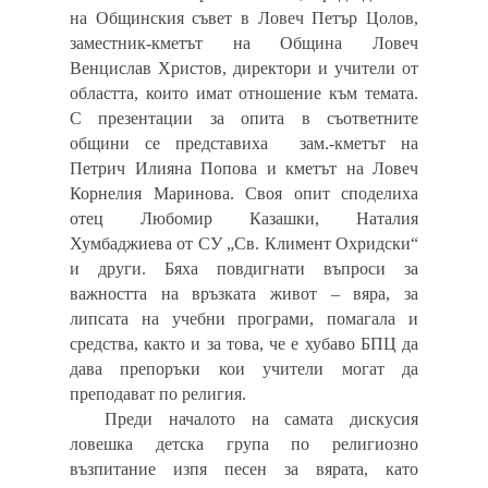
на Общинския съвет в Ловеч Петър Цолов,
заместник-кметът на Община Ловеч
Венцислав Христов, директори и учители от
областта, които имат отношение към темата.
С презентации за опита в съответните
общини се представиха зам.-кметът на
Петрич Илияна Попова и кметът на Ловеч
Корнелия Маринова. Своя опит споделиха
отец Любомир Казашки, Наталия
Хумбаджиева от СУ „Св. Климент Охридски“
и други. Бяха повдигнати въпроси за
важността на връзката живот – вяра, за
липсата на учебни програми, помагала и
средства, както и за това, че е хубаво БПЦ да
дава препоръки кои учители могат да
преподават по религия.
Преди началото на самата дискусия
ловешка детска група по религиозно
възпитание изпя песен за вярата, като