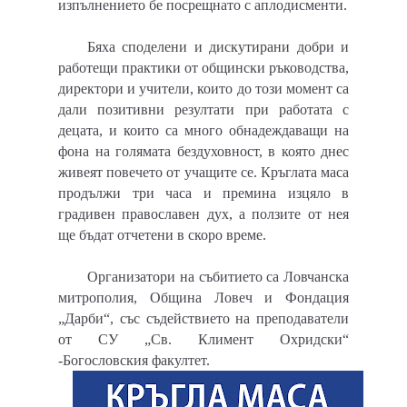
изпълнението бе посрещнато с аплодисменти.
Бяха споделени и дискутирани добри и
работещи практики от общински ръководства,
директори и учители, които до този момент са
дали позитивни резултати при работата с
децата, и които са много обнадеждаващи на
фона на голямата бездуховност, в която днес
живеят повечето от учащите се. Кръглата маса
продължи три часа и премина изцяло в
градивен православен дух, а ползите от нея
ще бъдат отчетени в скоро време.
Организатори на събитието са Ловчанска
митрополия, Община Ловеч и Фондация
„Дарби“, със съдействието на преподаватели
от СУ „Св. Климент Охридски“
-Богословския факултет.