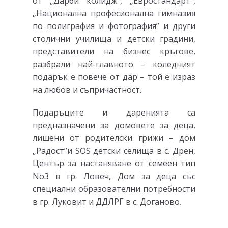
от „Дарби колидж”, „Евростандарт”,
„Национална професионална гимназия
по полиграфия и фотография” и други
столични училища и детски градини,
представители на бизнес кръгове,
разбрали най-главното – коледният
подарък е повече от дар – той е израз
на любов и съпричастност.
Подаръците и даренията са
предназначени за домовете за деца,
лишени от родителски грижи – дом
„Радост”и SOS детски селища в с. Дрен,
Център за настаняване от семеен тип
No3 в гр. Ловеч, Дом за деца със
специални образователни потребности
в гр. Луковит и ДДЛРГ в с. Доганово.