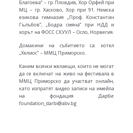
Благоева“ – гр. Пловдив, Хор Орфей при
МЦ – гр. Хасково, Хор при 91. Немска
езикова гимназия „Проф. Константин
Гълъбов”, „Бодра смяна” при НДД и
хорът на ФОСС СКУУЛ – Осло, Норвегия.
Домакини на събитието са: хотел
„Хелиос” – ММЦ Приморско.
Каним всички желаещи, които не могат
да се включат на живо на фестивала в
ММЦ Приморско да участват онлайн,
като изпратят видео записи на имейла
на фондация Дарби:
foundation_darbi@abv.bg