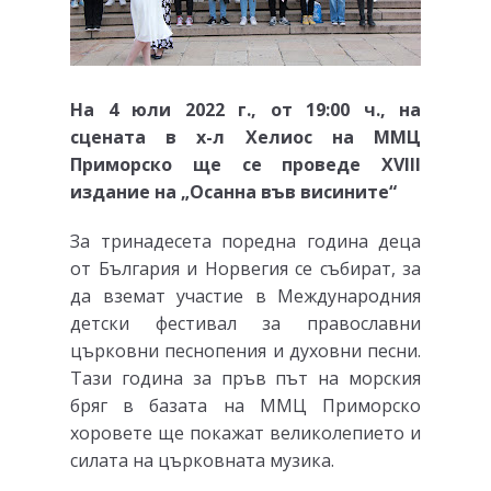
На 4 юли 20
2
2 г.
, от 1
9
:00
ч., на
сцената в х-л Хелиос на ММЦ
Приморско ще се проведе XVIII
издание на „Осанна във висините“
За тринадесета поредна година деца
от България и Норвегия се събират, за
да вземат участие в Международния
детски фестивал за православни
църковни песнопения и духовни песни.
Тази година за пръв път на морския
бряг в базата на ММЦ Приморско
хоровете ще покажат великолепието и
силата на църковната музика.