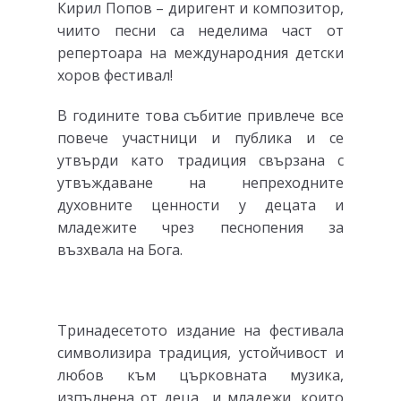
Кирил Попов – диригент и композитор,
чиито песни са неделима част от
репертоара на международния детски
хоров фестивал!
В годините това събитие привлече все
повече участници и публика и се
утвърди като традиция свързана с
утвъждаване на непреходните
духовните ценности у децата и
младежите чрез песнопения за
възхвала на Бога.
Тринадесетото издание на фестивала
символизира традиция, устойчивост и
любов към църковната музика,
изпълнена от деца и младежи, които