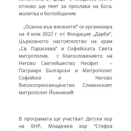
отново ще пеят за прослава на Бога,
молитва и богообщение.
„Осанна във висините!“ се организира
на 4 юли 2022 г. от Фондация „Дарби”,
Църковното настоятелство на храм
„Св. Параскева” и Софийската Света
митрополия, с благословението на
Негово Светейшество Неофит –
Патриарх Български и Митрополит
Софийски и Негово
Високопреосвещенство Сливенският
митрополит Йоаникий!
В програмата ще участват: Детски хор
на БНР, Младежки хор “Стефка