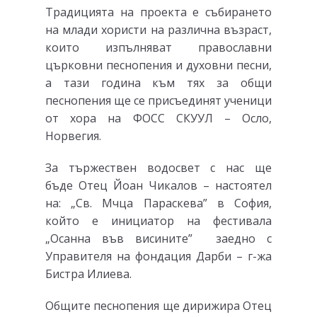
Традицията на проекта е събирането
на млади хористи на различна възраст,
които изпълняват православни
църковни песнопения и духовни песни,
а тази година към тях за общи
песнопения ще се присъединят ученици
от хора на ФОСС СКУУЛ – Осло,
Норвегия.
За тържествен водосвет с нас ще
бъде Отец Йоан Чикалов – настоятел
на: „Св. Мчца Параскева” в София,
който е инициатор на фестивала
„Осанна във висините” заедно с
Управителя на фондация Дарби – г-жа
Бистра Илиева.
Общите песнопения ще дирижира Отец