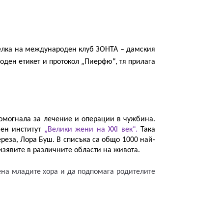
телка на международен клуб ЗОНТА – дамския 
ен етикет и протокол „Пиерфю“, тя прилага 
омогнала за лечение и операции в чужбина. 
ен институт 
„Велики жени на XXI век“.
 Така 
реза, Лора Буш. В списъка са общо 1000 най-
зявите в различните области на живота. 
ена младите хора и да подпомага родителите 