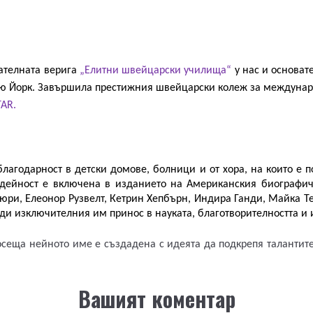
ателната верига 
„Елитни швейцарски училища“ 
у нас и основа
Ню Йорк. Завършила престижния швейцарски колеж за международ
AR. 
лагодарност в детски домове, болници и от хора, на които е п
 дейност е включена в изданието на Американския биографич
ри, Елеонор Рузвелт, Кетрин Хепбърн, Индира Ганди, Майка Те
ди изключителния им принос в науката, благотворителността и и
осеща нейното име е създадена
с идеята да подкрепя талантит
Вашият коментар