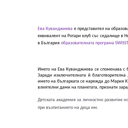
Ева Куванджиева
 е представител на образов
еквивалент на Ротари клуб със седалище в 
в България 
образователната програма SWISST
Името на Ева Куванджиева се споменава с б
Заради изключителната й благотворителна
името на българката се нарежда до Мария Кю
влиятелни дами на планетата, признати зара
Детската академия за личностно развитие н
при възпитанието на деца им.