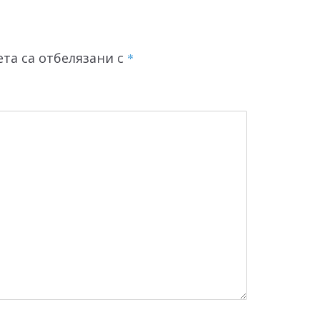
та са отбелязани с
*