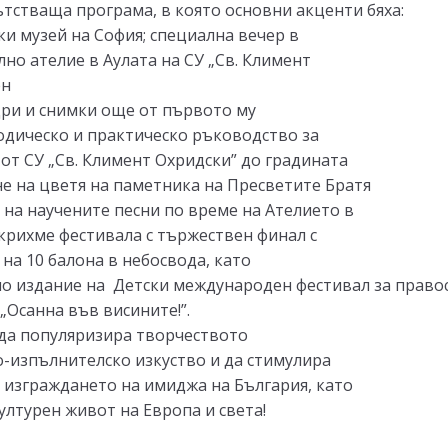
тстваща програма, в която основни акценти бяха:
и музей на София; специална вечер в
но ателие в Аулата на СУ „Св. Климент
ен
дри и снимки още от първото му
етодическо и практическо ръководство за
 от СУ „Св. Климент Охридски” до градината
е на цветя на паметника на Пресветите Братя
 на научените песни по време на Ателието в
акрихме фестивала с тържествен финал с
 на 10 балона в небосвода, като
но издание на
Детски международен фестивал за право
„Осанна във висините!”.
да популяризира творчеството
-изпълнителско изкуство и да стимулира
а изграждането на имиджа на България, като
ултурен живот на Европа и света!