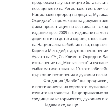
предложим на участниците богата съпъ
посещението на Регионален историческ
Национален дворец на децата; Музикал
Охридски” с прожекция на документал
филм-презентация на фестивала – с ка
издание през 2009 г.; с издаване на м
диригенти на детски хорове; с шествие
на Националната библиотека, поднасян
Кирил и Методий; с дружно песнопение
Аулата на СУ „Св. Климент Охридски. З
изпълнение на „Многая лета” и пускане
емблематичен знак за 10-тото юбилей
църковни песнопения и духовни песни 
Фондация
“
Дарби
”
ще
продължи 
и постиженията на хоровото музикално
изявите на солисти. Ще допринасяме з
средище на историческия, духовния и к
Надявам се, че ще