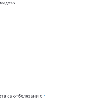
младото
та са отбелязани с
*