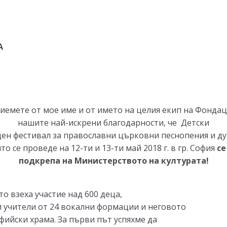
А
иемете от мое име и от името на целия екип на Фонда
нашите най-искрени благодарности, че
Детски
ен фестивал за православни църковни песнопения и ду
то се проведе на 12-ти и 13-ти май 2018 г. в гр. София
се
подкрепа на Министерството на културата!
о взеха участие над 600 деца,
 учители от 24 вокални формации и неговото
фийски храма. За първи път успяхме да