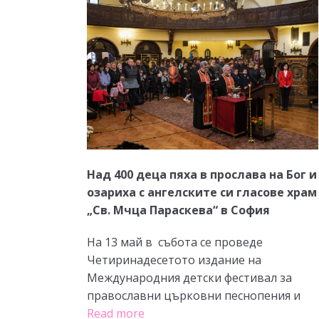
Над 400 деца пяха в прослава на Бог и
озариха с ангелските си гласове храм
„Св. Мчца Параскева“ в София
На 13 май в събота се проведе
Четиринадесетото издание на
Международния детски фестивал за
православни църковни песнопения и
Read more