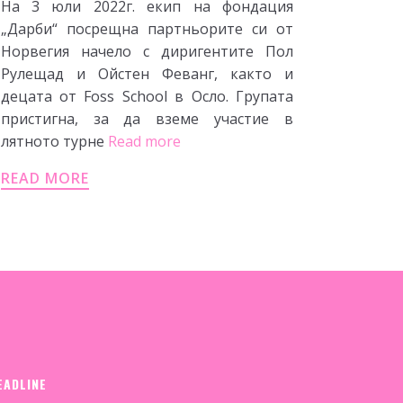
На 3 юли 2022г. екип на фондация
„Дарби“ посрещна партньорите си от
Норвегия начело с диригентите Пол
Рулещад и Ойстен Феванг, както и
децата от Foss School в Осло. Групата
пристигна, за да вземе участие в
лятното турне
Read more
READ MORE
EADLINE