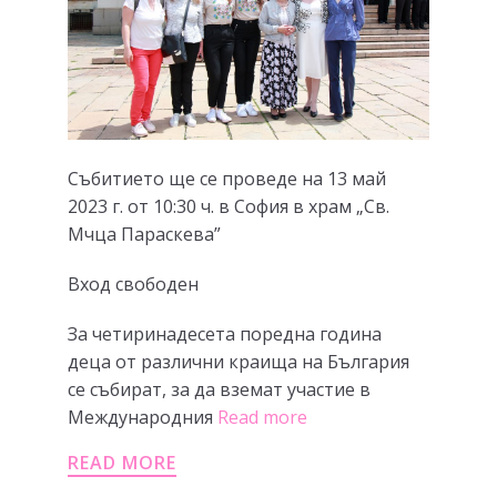
Събитието ще се проведе на 13 май
2023 г. от 10:30 ч. в София в храм „Св.
Мчца Параскева”
Вход свободен
За четиринадесета поредна година
деца от различни краища на България
се събират, за да вземат участие в
Международния
Read more
READ MORE