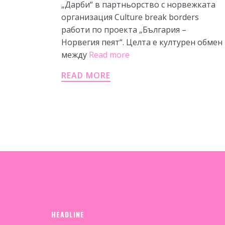
„Дарби“ в партньорство с норвежката
организация Culture break borders
работи по проекта „България –
Норвегия пеят“. Целта е културен обмен
между
Read more
READ MORE
HEADLINE